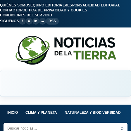
QUIÉNES SOMOS
EQUIPO EDITORIAL
RESPONSABILIDAD EDITORIAL
CONTACTO
POLÍTICA DE PRIVACIDAD Y COOKIES
CONDICIONES DEL SERVICIO
SÍGUENOS
f
X
in
☁
RSS
INICIO
CLIMA Y PLANETA
NATURALEZA Y BIODIVERSIDAD
C
⌕