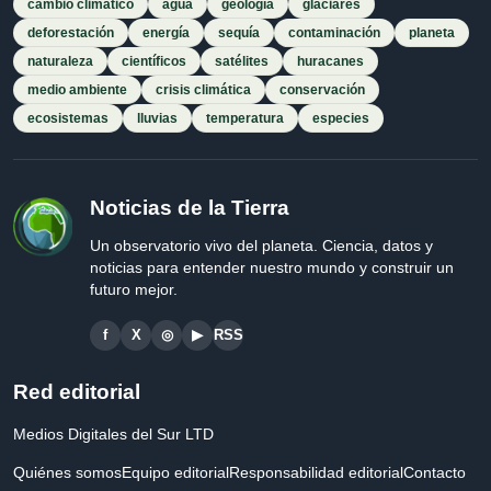
cambio climático
agua
geología
glaciares
deforestación
energía
sequía
contaminación
planeta
naturaleza
científicos
satélites
huracanes
medio ambiente
crisis climática
conservación
ecosistemas
lluvias
temperatura
especies
Noticias de la Tierra
Un observatorio vivo del planeta. Ciencia, datos y
noticias para entender nuestro mundo y construir un
futuro mejor.
f
X
◎
▶
RSS
Red editorial
Medios Digitales del Sur LTD
Quiénes somos
Equipo editorial
Responsabilidad editorial
Contacto