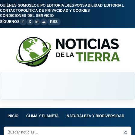
QUIÉNES SOMOS
EQUIPO EDITORIAL
RESPONSABILIDAD EDITORIAL
CONTACTO
POLÍTICA DE PRIVACIDAD Y COOKIES
CONDICIONES DEL SERVICIO
SÍGUENOS
f
X
in
☁
RSS
INICIO
CLIMA Y PLANETA
NATURALEZA Y BIODIVERSIDAD
C
⌕