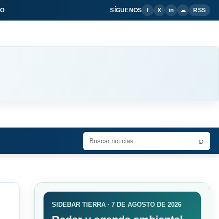
IO
SÍGUENOS
f
X
in
☁
RSS
⌕
SIDEBAR TIERRA · 7 DE AGOSTO DE 2026