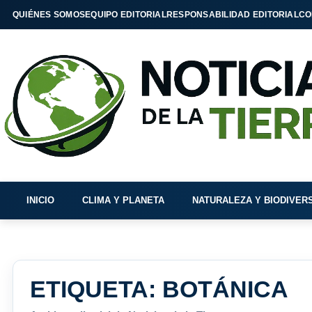
QUIÉNES SOMOS
EQUIPO EDITORIAL
RESPONSABILIDAD EDITORIAL
CO
INICIO
CLIMA Y PLANETA
NATURALEZA Y BIODIVER
ETIQUETA:
BOTÁNICA