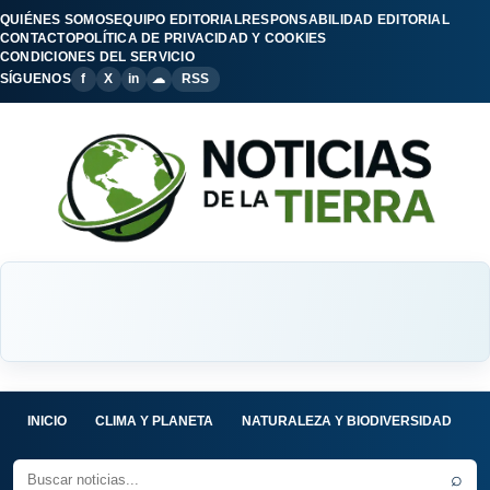
QUIÉNES SOMOS
EQUIPO EDITORIAL
RESPONSABILIDAD EDITORIAL
CONTACTO
POLÍTICA DE PRIVACIDAD Y COOKIES
CONDICIONES DEL SERVICIO
SÍGUENOS
f
X
in
☁
RSS
INICIO
CLIMA Y PLANETA
NATURALEZA Y BIODIVERSIDAD
C
⌕