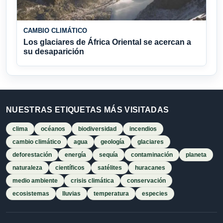
CAMBIO CLIMÁTICO
Los glaciares de África Oriental se acercan a
su desaparición
NUESTRAS ETIQUETAS MÁS VISITADAS
clima
océanos
biodiversidad
incendios
cambio climático
agua
geología
glaciares
deforestación
energía
sequía
contaminación
planeta
naturaleza
científicos
satélites
huracanes
medio ambiente
crisis climática
conservación
ecosistemas
lluvias
temperatura
especies