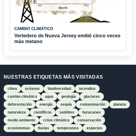
CAMBIO CLIMÁTICO
Vertedero de Nueva Jersey emitió cinco veces
más metano
NUESTRAS ETIQUETAS MÁS VISITADAS
clima
océanos
biodiversidad
incendios
cambio climático
agua
geología
glaciares
deforestación
energía
sequía
contaminación
planeta
naturaleza
científicos
satélites
huracanes
medio ambiente
crisis climática
conservación
ecosistemas
lluvias
temperatura
especies