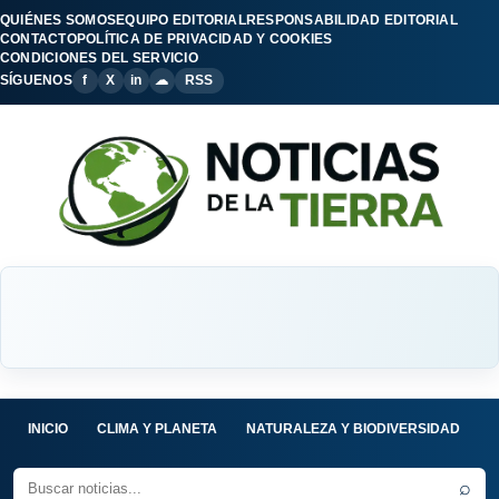
QUIÉNES SOMOS
EQUIPO EDITORIAL
RESPONSABILIDAD EDITORIAL
CONTACTO
POLÍTICA DE PRIVACIDAD Y COOKIES
CONDICIONES DEL SERVICIO
SÍGUENOS
f
X
in
☁
RSS
INICIO
CLIMA Y PLANETA
NATURALEZA Y BIODIVERSIDAD
C
⌕