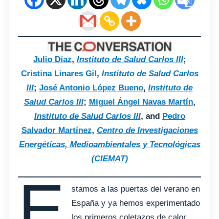
Julio Díaz
,
Instituto de Salud Carlos III
;
Cristina Linares Gil
,
Instituto de Salud Carlos
III
;
José Antonio López Bueno
,
Instituto de
Salud Carlos III
;
Miguel Ángel Navas Martín
,
Instituto de Salud Carlos III
, and
Pedro
Salvador Martínez
,
Centro de Investigaciones
Energéticas, Medioambientales y Tecnológicas
(CIEMAT)
E
stamos a las puertas del verano en
España y ya hemos experimentado
los primeros coletazos de calor