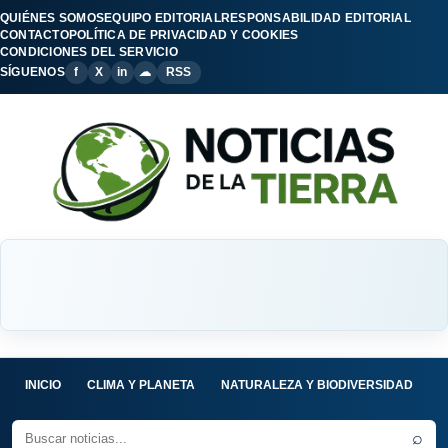
QUIÉNES SOMOS
EQUIPO EDITORIAL
RESPONSABILIDAD EDITORIAL
CONTACTO
POLÍTICA DE PRIVACIDAD Y COOKIES
CONDICIONES DEL SERVICIO
SÍGUENOS
f
X
in
☁
RSS
INICIO
CLIMA Y PLANETA
NATURALEZA Y BIODIVERSIDAD
C
⌕