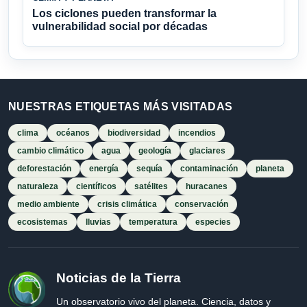
Los ciclones pueden transformar la
vulnerabilidad social por décadas
NUESTRAS ETIQUETAS MÁS VISITADAS
clima
océanos
biodiversidad
incendios
cambio climático
agua
geología
glaciares
deforestación
energía
sequía
contaminación
planeta
naturaleza
científicos
satélites
huracanes
medio ambiente
crisis climática
conservación
ecosistemas
lluvias
temperatura
especies
Noticias de la Tierra
Un observatorio vivo del planeta. Ciencia, datos y