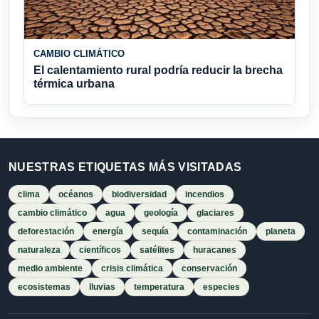
CAMBIO CLIMÁTICO
El calentamiento rural podría reducir la brecha
térmica urbana
NUESTRAS ETIQUETAS MÁS VISITADAS
clima
océanos
biodiversidad
incendios
cambio climático
agua
geología
glaciares
deforestación
energía
sequía
contaminación
planeta
naturaleza
científicos
satélites
huracanes
medio ambiente
crisis climática
conservación
ecosistemas
lluvias
temperatura
especies