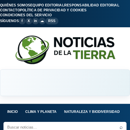
QUIÉNES SOMOS
EQUIPO EDITORIAL
RESPONSABILIDAD EDITORIAL
CONTACTO
POLÍTICA DE PRIVACIDAD Y COOKIES
CONDICIONES DEL SERVICIO
SÍGUENOS
f
X
in
☁
RSS
INICIO
CLIMA Y PLANETA
NATURALEZA Y BIODIVERSIDAD
C
⌕