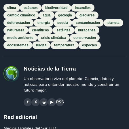
clima
océanos
biodiversidad
incendios
cambio climático
agua
geología
glaciares
deforestación
energía
sequía
contaminación
planeta
naturaleza
científicos
satélites
huracanes
medio ambiente
crisis climática
conservación
ecosistemas
lluvias
temperatura
especies
Noticias de la Tierra
Un observatorio vivo del planeta. Ciencia, datos y
noticias para entender nuestro mundo y construir un
futuro mejor.
f
X
◎
▶
RSS
Red editorial
Medios Digitales del Sur LTD