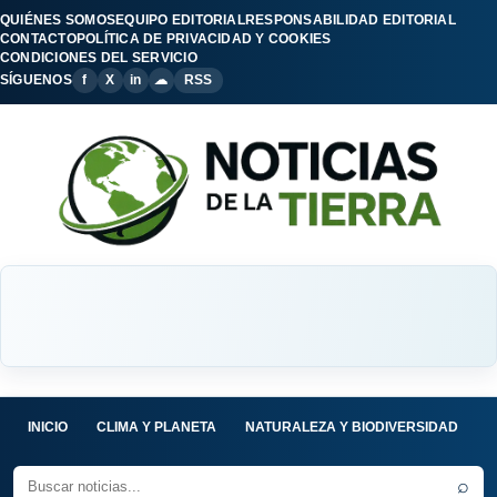
QUIÉNES SOMOS
EQUIPO EDITORIAL
RESPONSABILIDAD EDITORIAL
CONTACTO
POLÍTICA DE PRIVACIDAD Y COOKIES
CONDICIONES DEL SERVICIO
SÍGUENOS
f
X
in
☁
RSS
INICIO
CLIMA Y PLANETA
NATURALEZA Y BIODIVERSIDAD
C
⌕