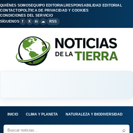
QUIÉNES SOMOS
EQUIPO EDITORIAL
RESPONSABILIDAD EDITORIAL
CONTACTO
POLÍTICA DE PRIVACIDAD Y COOKIES
CONDICIONES DEL SERVICIO
SÍGUENOS
f
X
in
☁
RSS
INICIO
CLIMA Y PLANETA
NATURALEZA Y BIODIVERSIDAD
C
⌕