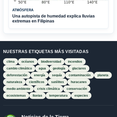
ATMÓSFERA
Una autopista de humedad explica lluvias
extremas en Filipinas
NUESTRAS ETIQUETAS MÁS VISITADAS
clima
océanos
biodiversidad
incendios
cambio climático
agua
geología
glaciares
deforestación
energía
sequía
contaminación
planeta
naturaleza
científicos
satélites
huracanes
medio ambiente
crisis climática
conservación
ecosistemas
lluvias
temperatura
especies
Noticias de la Tierra