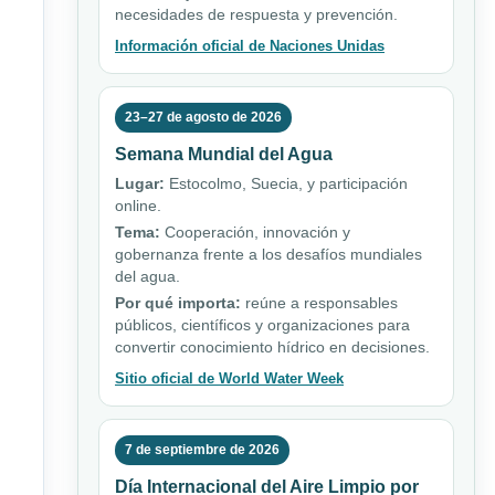
necesidades de respuesta y prevención.
Información oficial de Naciones Unidas
23–27 de agosto de 2026
Semana Mundial del Agua
Lugar:
Estocolmo, Suecia, y participación
online.
Tema:
Cooperación, innovación y
gobernanza frente a los desafíos mundiales
del agua.
Por qué importa:
reúne a responsables
públicos, científicos y organizaciones para
convertir conocimiento hídrico en decisiones.
Sitio oficial de World Water Week
7 de septiembre de 2026
Día Internacional del Aire Limpio por