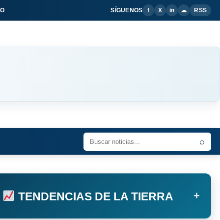
IO
SÍGUENOS
f
X
in
☁
RSS
⌕
+
TENDENCIAS DE LA TIERRA