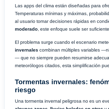
Las apps del clima están diseñadas para ofrec
Temperaturas mínimas y máximas, probabilida
al usuario tomar decisiones rápidas en cond
moderado
, este enfoque suele ser suficiente
El problema surge cuando el escenario mete
invernales
combinan múltiples variables —ni
— que no siempre pueden resumirse adecua
meteorólogos citados, esta simplificación pued
Tormentas invernales: fenó
riesgo
Una tormenta invernal peligrosa no es un ev
algunas zonas
,
lluvias heladas en otras
y