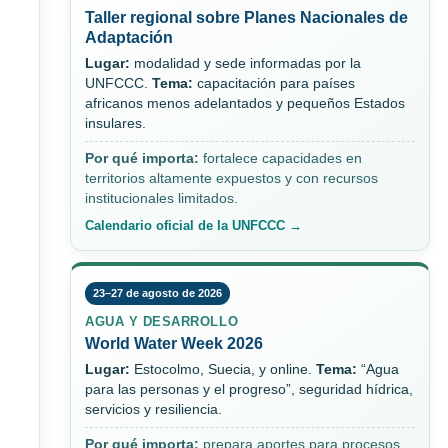
Taller regional sobre Planes Nacionales de
Adaptación
Lugar:
modalidad y sede informadas por la
UNFCCC.
Tema:
capacitación para países
africanos menos adelantados y pequeños Estados
insulares.
Por qué importa:
fortalece capacidades en
territorios altamente expuestos y con recursos
institucionales limitados.
Calendario oficial de la UNFCCC →
23–27 de agosto de 2026
AGUA Y DESARROLLO
World Water Week 2026
Lugar:
Estocolmo, Suecia, y online.
Tema:
“Agua
para las personas y el progreso”, seguridad hídrica,
servicios y resiliencia.
Por qué importa:
prepara aportes para procesos