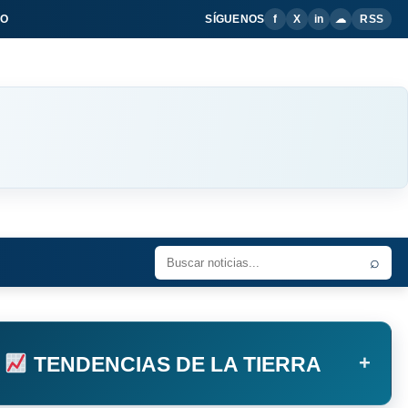
IO
SÍGUENOS
f
X
in
☁
RSS
⌕
+
TENDENCIAS DE LA TIERRA