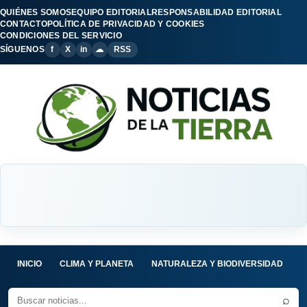
QUIÉNES SOMOS
EQUIPO EDITORIAL
RESPONSABILIDAD EDITORIAL
CONTACTO
POLÍTICA DE PRIVACIDAD Y COOKIES
CONDICIONES DEL SERVICIO
SÍGUENOS
f
X
in
☁
RSS
INICIO
CLIMA Y PLANETA
NATURALEZA Y BIODIVERSIDAD
C
⌕