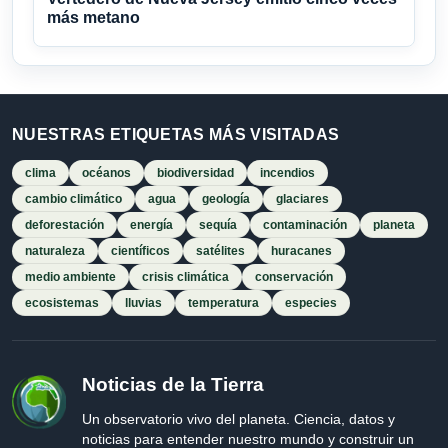
más metano
NUESTRAS ETIQUETAS MÁS VISITADAS
clima
océanos
biodiversidad
incendios
cambio climático
agua
geología
glaciares
deforestación
energía
sequía
contaminación
planeta
naturaleza
científicos
satélites
huracanes
medio ambiente
crisis climática
conservación
ecosistemas
lluvias
temperatura
especies
Noticias de la Tierra
Un observatorio vivo del planeta. Ciencia, datos y
noticias para entender nuestro mundo y construir un