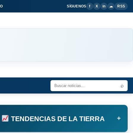
IO
SÍGUENOS
f
X
in
☁
RSS
⌕
+
TENDENCIAS DE LA TIERRA