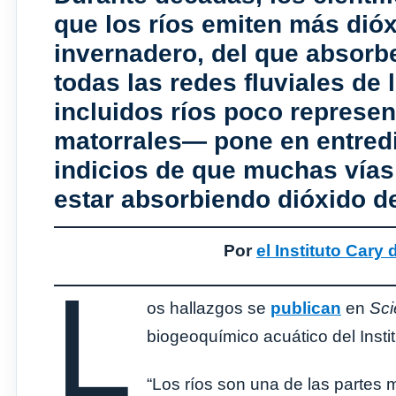
que los ríos emiten más dió
invernadero, del que absorb
todas las redes fluviales d
incluidos ríos poco represe
matorrales— pone en entredi
indicios de que muchas vías 
estar absorbiendo dióxido d
Por
el Instituto Car
L
os hallazgos se
publican
en
Sci
biogeoquímico acuático del Inst
“Los ríos son una de las partes m