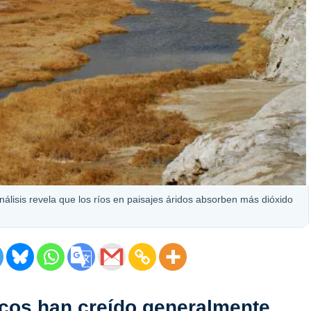
análisis revela que los ríos en paisajes áridos absorben más dióxido
ficos han creído generalmente