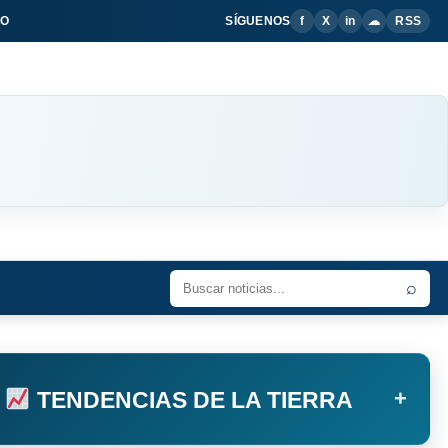
IO
SÍGUENOS
f
X
in
☁
RSS
⌕
+
TENDENCIAS DE LA TIERRA