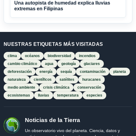
Una autopista de humedad explica lluvias
extremas en Filipinas
NUESTRAS ETIQUETAS MÁS VISITADAS
clima
océanos
biodiversidad
incendios
cambio climático
agua
geología
glaciares
deforestación
energía
sequía
contaminación
planeta
naturaleza
científicos
satélites
huracanes
medio ambiente
crisis climática
conservación
ecosistemas
lluvias
temperatura
especies
Noticias de la Tierra
Un observatorio vivo del planeta. Ciencia, datos y