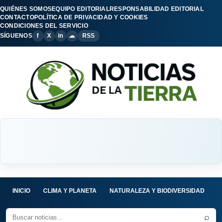
QUIÉNES SOMOS
EQUIPO EDITORIAL
RESPONSABILIDAD EDITORIAL
CONTACTO
POLÍTICA DE PRIVACIDAD Y COOKIES
CONDICIONES DEL SERVICIO
SÍGUENOS
f
X
in
☁
RSS
INICIO
CLIMA Y PLANETA
NATURALEZA Y BIODIVERSIDAD
C
⌕