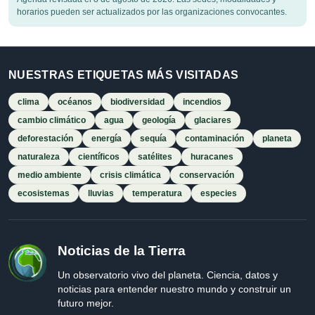
horarios pueden ser actualizados por las organizaciones convocantes.
NUESTRAS ETIQUETAS MÁS VISITADAS
clima
océanos
biodiversidad
incendios
cambio climático
agua
geología
glaciares
deforestación
energía
sequía
contaminación
planeta
naturaleza
científicos
satélites
huracanes
medio ambiente
crisis climática
conservación
ecosistemas
lluvias
temperatura
especies
Noticias de la Tierra
Un observatorio vivo del planeta. Ciencia, datos y
noticias para entender nuestro mundo y construir un
futuro mejor.