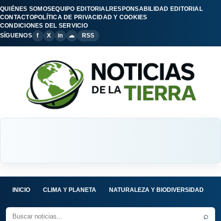
QUIÉNES SOMOS
EQUIPO EDITORIAL
RESPONSABILIDAD EDITORIAL
CONTACTO
POLÍTICA DE PRIVACIDAD Y COOKIES
CONDICIONES DEL SERVICIO
SÍGUENOS
f
X
in
☁
RSS
INICIO
CLIMA Y PLANETA
NATURALEZA Y BIODIVERSIDAD
C
⌕