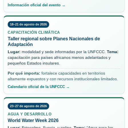
Información oficial del evento →
18–21 de agosto de 2026
CAPACITACIÓN CLIMÁTICA
Taller regional sobre Planes Nacionales de
Adaptación
Lugar:
modalidad y sede informadas por la UNFCCC.
Tema:
capacitación para países africanos menos adelantados y
pequeños Estados insulares.
Por qué importa:
fortalece capacidades en territorios
altamente expuestos y con recursos institucionales limitados.
Calendario oficial de la UNFCCC →
23–27 de agosto de 2026
AGUA Y DESARROLLO
World Water Week 2026
Lugar:
Estocolmo, Suecia, y online.
Tema:
“Agua para las