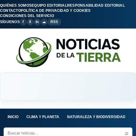
QUIÉNES SOMOS
EQUIPO EDITORIAL
RESPONSABILIDAD EDITORIAL
CONTACTO
POLÍTICA DE PRIVACIDAD Y COOKIES
CONDICIONES DEL SERVICIO
SÍGUENOS
f
X
in
☁
RSS
INICIO
CLIMA Y PLANETA
NATURALEZA Y BIODIVERSIDAD
C
⌕