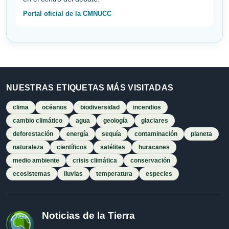
Portal oficial de la CMNUCC
NUESTRAS ETIQUETAS MÁS VISITADAS
clima
océanos
biodiversidad
incendios
cambio climático
agua
geología
glaciares
deforestación
energía
sequía
contaminación
planeta
naturaleza
científicos
satélites
huracanes
medio ambiente
crisis climática
conservación
ecosistemas
lluvias
temperatura
especies
Noticias de la Tierra