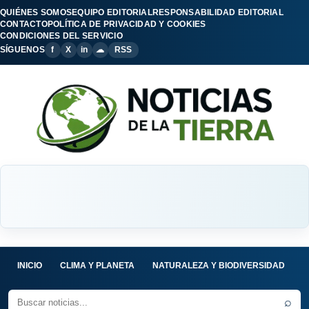
QUIÉNES SOMOS
EQUIPO EDITORIAL
RESPONSABILIDAD EDITORIAL
CONTACTO
POLÍTICA DE PRIVACIDAD Y COOKIES
CONDICIONES DEL SERVICIO
SÍGUENOS
f
X
in
☁
RSS
INICIO
CLIMA Y PLANETA
NATURALEZA Y BIODIVERSIDAD
C
⌕