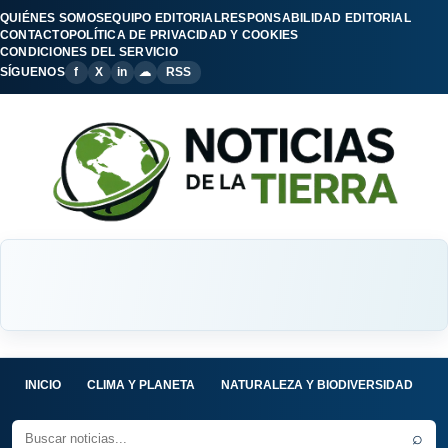
QUIÉNES SOMOS
EQUIPO EDITORIAL
RESPONSABILIDAD EDITORIAL
CONTACTO
POLÍTICA DE PRIVACIDAD Y COOKIES
CONDICIONES DEL SERVICIO
SÍGUENOS
f
X
in
☁
RSS
INICIO
CLIMA Y PLANETA
NATURALEZA Y BIODIVERSIDAD
C
⌕