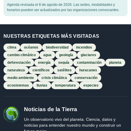
Agenda revisada el 8 de agosto de 2026. Las sedes, modalidades y
horarios pueden ser actualizados por las organizaciones convocantes.
NUESTRAS ETIQUETAS MÁS VISITADAS
clima
océanos
biodiversidad
incendios
cambio climático
agua
geología
glaciares
deforestación
energía
sequía
contaminación
planeta
naturaleza
científicos
satélites
huracanes
medio ambiente
crisis climática
conservación
ecosistemas
lluvias
temperatura
especies
Noticias de la Tierra
Un observatorio vivo del planeta. Ciencia, datos y
noticias para entender nuestro mundo y construir un