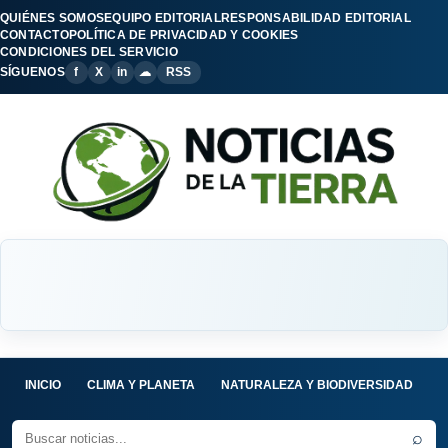
QUIÉNES SOMOS
EQUIPO EDITORIAL
RESPONSABILIDAD EDITORIAL
CONTACTO
POLÍTICA DE PRIVACIDAD Y COOKIES
CONDICIONES DEL SERVICIO
SÍGUENOS
f
X
in
☁
RSS
INICIO
CLIMA Y PLANETA
NATURALEZA Y BIODIVERSIDAD
C
⌕