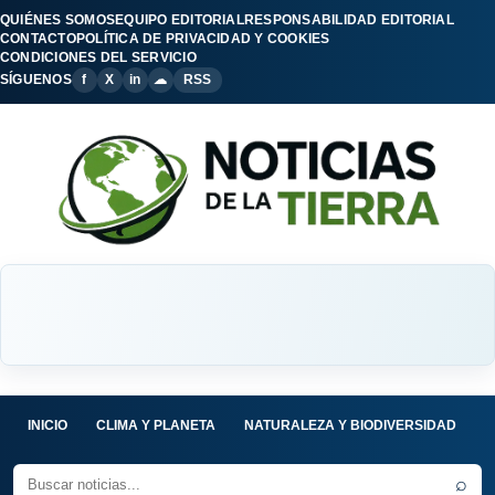
QUIÉNES SOMOS
EQUIPO EDITORIAL
RESPONSABILIDAD EDITORIAL
CONTACTO
POLÍTICA DE PRIVACIDAD Y COOKIES
CONDICIONES DEL SERVICIO
SÍGUENOS
f
X
in
☁
RSS
INICIO
CLIMA Y PLANETA
NATURALEZA Y BIODIVERSIDAD
C
⌕