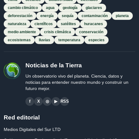
cambio climático
agua
geología
glaciares
deforestación
energía
sequía
contaminación
planeta
naturaleza
científicos
satélites
huracanes
medio ambiente
crisis climática
conservación
ecosistemas
lluvias
temperatura
especies
Noticias de la Tierra
Un observatorio vivo del planeta. Ciencia, datos y
noticias para entender nuestro mundo y construir un
futuro mejor.
f
X
◎
▶
RSS
Red editorial
Medios Digitales del Sur LTD