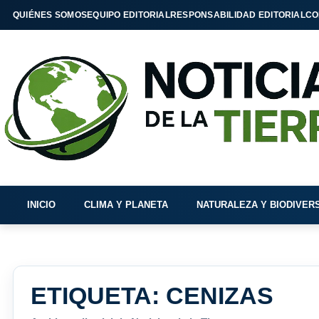
QUIÉNES SOMOS
EQUIPO EDITORIAL
RESPONSABILIDAD EDITORIAL
CO
INICIO
CLIMA Y PLANETA
NATURALEZA Y BIODIVER
ETIQUETA:
CENIZAS