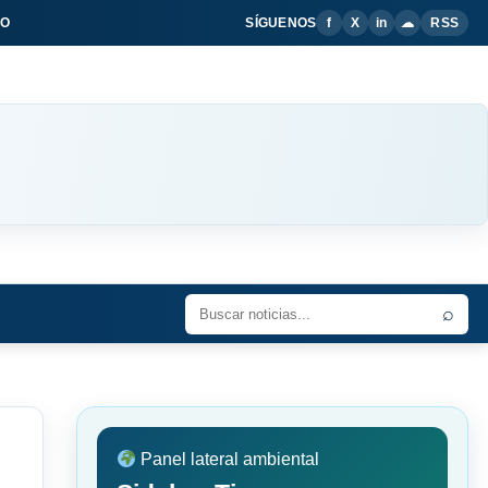
IO
SÍGUENOS
f
X
in
☁
RSS
⌕
Panel lateral ambiental