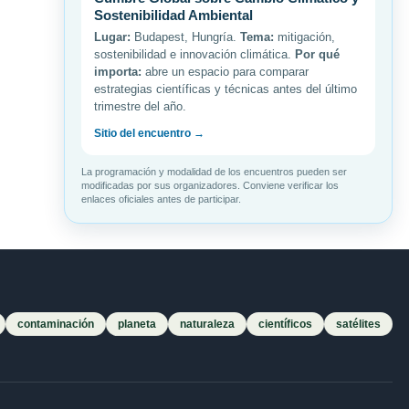
Sostenibilidad Ambiental
Lugar:
Budapest, Hungría.
Tema:
mitigación,
sostenibilidad e innovación climática.
Por qué
importa:
abre un espacio para comparar
estrategias científicas y técnicas antes del último
trimestre del año.
Sitio del encuentro →
La programación y modalidad de los encuentros pueden ser
modificadas por sus organizadores. Conviene verificar los
enlaces oficiales antes de participar.
contaminación
planeta
naturaleza
científicos
satélites