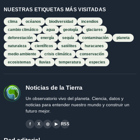
NUESTRAS ETIQUETAS MÁS VISITADAS
clima
océanos
biodiversidad
incendios
cambio climático
agua
geología
glaciares
deforestación
energía
sequía
contaminación
planeta
naturaleza
científicos
satélites
huracanes
medio ambiente
crisis climática
conservación
ecosistemas
lluvias
temperatura
especies
Noticias de la Tierra
Un observatorio vivo del planeta. Ciencia, datos y
noticias para entender nuestro mundo y construir un
futuro mejor.
f
X
◎
▶
RSS