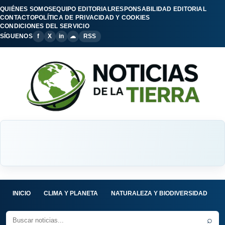
QUIÉNES SOMOS
EQUIPO EDITORIAL
RESPONSABILIDAD EDITORIAL
CONTACTO
POLÍTICA DE PRIVACIDAD Y COOKIES
CONDICIONES DEL SERVICIO
SÍGUENOS
f
X
in
☁
RSS
INICIO
CLIMA Y PLANETA
NATURALEZA Y BIODIVERSIDAD
C
⌕