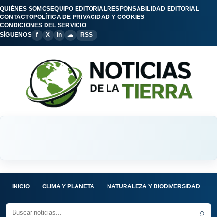
QUIÉNES SOMOS
EQUIPO EDITORIAL
RESPONSABILIDAD EDITORIAL
CONTACTO
POLÍTICA DE PRIVACIDAD Y COOKIES
CONDICIONES DEL SERVICIO
SÍGUENOS
f
X
in
☁
RSS
INICIO
CLIMA Y PLANETA
NATURALEZA Y BIODIVERSIDAD
C
⌕