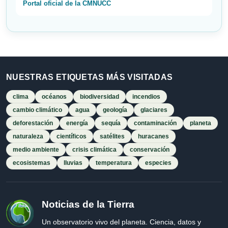
Portal oficial de la CMNUCC
NUESTRAS ETIQUETAS MÁS VISITADAS
clima
océanos
biodiversidad
incendios
cambio climático
agua
geología
glaciares
deforestación
energía
sequía
contaminación
planeta
naturaleza
científicos
satélites
huracanes
medio ambiente
crisis climática
conservación
ecosistemas
lluvias
temperatura
especies
Noticias de la Tierra
Un observatorio vivo del planeta. Ciencia, datos y