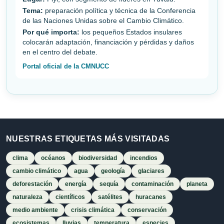
Tema:
preparación política y técnica de la Conferencia
de las Naciones Unidas sobre el Cambio Climático.
Por qué importa:
los pequeños Estados insulares
colocarán adaptación, financiación y pérdidas y daños
en el centro del debate.
Portal oficial de la CMNUCC
NUESTRAS ETIQUETAS MÁS VISITADAS
clima
océanos
biodiversidad
incendios
cambio climático
agua
geología
glaciares
deforestación
energía
sequía
contaminación
planeta
naturaleza
científicos
satélites
huracanes
medio ambiente
crisis climática
conservación
ecosistemas
lluvias
temperatura
especies