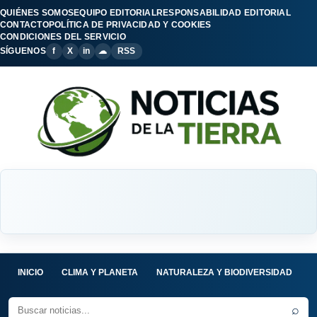
QUIÉNES SOMOS
EQUIPO EDITORIAL
RESPONSABILIDAD EDITORIAL
CONTACTO
POLÍTICA DE PRIVACIDAD Y COOKIES
CONDICIONES DEL SERVICIO
SÍGUENOS
f
X
in
☁
RSS
INICIO
CLIMA Y PLANETA
NATURALEZA Y BIODIVERSIDAD
C
⌕