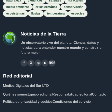
naturaleza
científicos
satélites
huracanes
medio ambiente
crisis climática
conservación
ecosistemas
lluvias
temperatura
especies
Noticias de la Tierra
Un observatorio vivo del planeta. Ciencia, datos y
noticias para entender nuestro mundo y construir un
futuro mejor.
f
X
◎
▶
RSS
Red editorial
Medios Digitales del Sur LTD
Quiénes somos
Equipo editorial
Responsabilidad editorial
Contacto
Política de privacidad y cookies
Condiciones del servicio