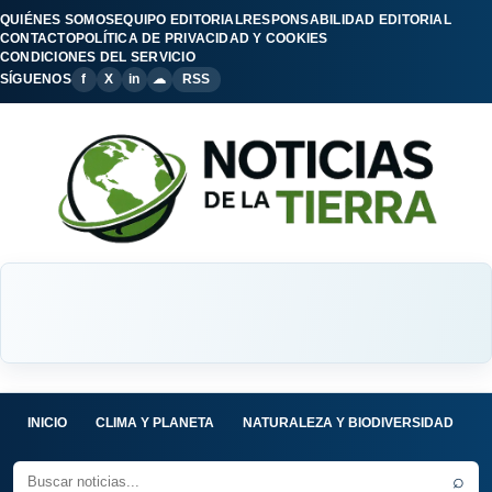
QUIÉNES SOMOS
EQUIPO EDITORIAL
RESPONSABILIDAD EDITORIAL
CONTACTO
POLÍTICA DE PRIVACIDAD Y COOKIES
CONDICIONES DEL SERVICIO
SÍGUENOS
f
X
in
☁
RSS
INICIO
CLIMA Y PLANETA
NATURALEZA Y BIODIVERSIDAD
C
⌕