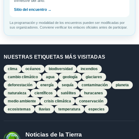
trimestre del año.
Sitio del encuentro →
La programación y modalidad de los encuentros pueden ser modificadas por
sus organizadores. Conviene verificar los enlaces oficiales antes de participar.
NUESTRAS ETIQUETAS MÁS VISITADAS
clima
océanos
biodiversidad
incendios
cambio climático
agua
geología
glaciares
deforestación
energía
sequía
contaminación
planeta
naturaleza
científicos
satélites
huracanes
medio ambiente
crisis climática
conservación
ecosistemas
lluvias
temperatura
especies
Noticias de la Tierra