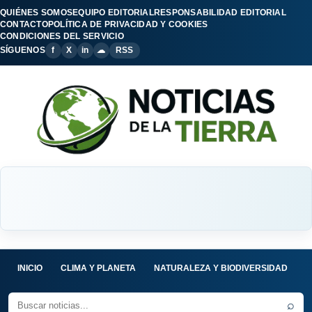
QUIÉNES SOMOS
EQUIPO EDITORIAL
RESPONSABILIDAD EDITORIAL
CONTACTO
POLÍTICA DE PRIVACIDAD Y COOKIES
CONDICIONES DEL SERVICIO
SÍGUENOS
f
X
in
☁
RSS
INICIO
CLIMA Y PLANETA
NATURALEZA Y BIODIVERSIDAD
C
⌕