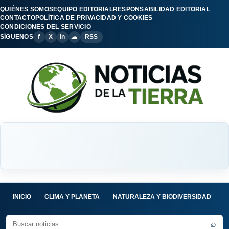
QUIÉNES SOMOS
EQUIPO EDITORIAL
RESPONSABILIDAD EDITORIAL
CONTACTO
POLÍTICA DE PRIVACIDAD Y COOKIES
CONDICIONES DEL SERVICIO
SÍGUENOS
f
X
in
☁
RSS
INICIO
CLIMA Y PLANETA
NATURALEZA Y BIODIVERSIDAD
C
⌕