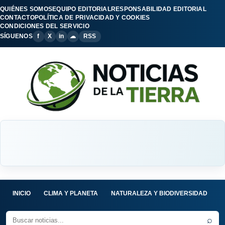
QUIÉNES SOMOS
EQUIPO EDITORIAL
RESPONSABILIDAD EDITORIAL
CONTACTO
POLÍTICA DE PRIVACIDAD Y COOKIES
CONDICIONES DEL SERVICIO
SÍGUENOS
f
X
in
☁
RSS
INICIO
CLIMA Y PLANETA
NATURALEZA Y BIODIVERSIDAD
C
⌕