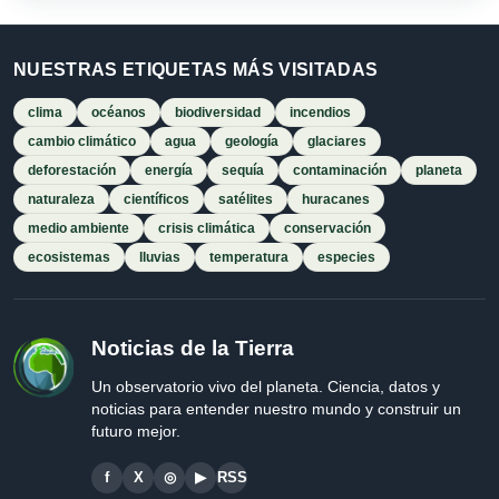
NUESTRAS ETIQUETAS MÁS VISITADAS
clima
océanos
biodiversidad
incendios
cambio climático
agua
geología
glaciares
deforestación
energía
sequía
contaminación
planeta
naturaleza
científicos
satélites
huracanes
medio ambiente
crisis climática
conservación
ecosistemas
lluvias
temperatura
especies
Noticias de la Tierra
Un observatorio vivo del planeta. Ciencia, datos y
noticias para entender nuestro mundo y construir un
futuro mejor.
f
X
◎
▶
RSS