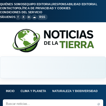
QUIÉNES SOMOS
EQUIPO EDITORIAL
RESPONSABILIDAD EDITORIAL
CONTACTO
POLÍTICA DE PRIVACIDAD Y COOKIES
CONDICIONES DEL SERVICIO
SÍGUENOS
f
X
in
☁
RSS
INICIO
CLIMA Y PLANETA
NATURALEZA Y BIODIVERSIDAD
C
⌕