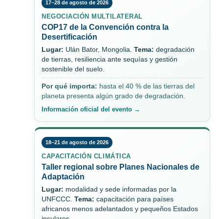
17–28 de agosto de 2026
NEGOCIACIÓN MULTILATERAL
COP17 de la Convención contra la
Desertificación
Lugar:
Ulán Bator, Mongolia.
Tema:
degradación
de tierras, resiliencia ante sequías y gestión
sostenible del suelo.
Por qué importa:
hasta el 40 % de las tierras del
planeta presenta algún grado de degradación.
Información oficial del evento →
18–21 de agosto de 2026
CAPACITACIÓN CLIMÁTICA
Taller regional sobre Planes Nacionales de
Adaptación
Lugar:
modalidad y sede informadas por la
UNFCCC.
Tema:
capacitación para países
africanos menos adelantados y pequeños Estados
insulares.