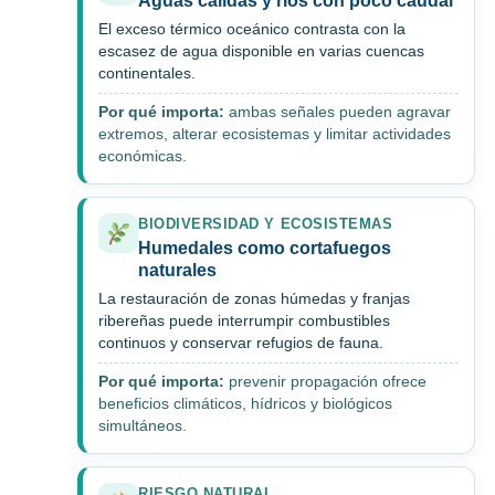
Aguas cálidas y ríos con poco caudal
El exceso térmico oceánico contrasta con la
escasez de agua disponible en varias cuencas
continentales.
Por qué importa:
ambas señales pueden agravar
extremos, alterar ecosistemas y limitar actividades
económicas.
BIODIVERSIDAD Y ECOSISTEMAS
Humedales como cortafuegos
naturales
La restauración de zonas húmedas y franjas
ribereñas puede interrumpir combustibles
continuos y conservar refugios de fauna.
Por qué importa:
prevenir propagación ofrece
beneficios climáticos, hídricos y biológicos
simultáneos.
RIESGO NATURAL