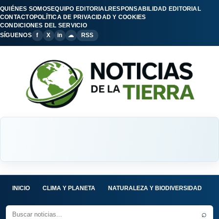
QUIÉNES SOMOS
EQUIPO EDITORIAL
RESPONSABILIDAD EDITORIAL
CONTACTO
POLÍTICA DE PRIVACIDAD Y COOKIES
CONDICIONES DEL SERVICIO
SÍGUENOS
f
X
in
☁
RSS
INICIO
CLIMA Y PLANETA
NATURALEZA Y BIODIVERSIDAD
C
⌕