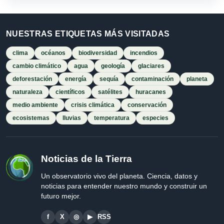
NUESTRAS ETIQUETAS MÁS VISITADAS
clima
océanos
biodiversidad
incendios
cambio climático
agua
geología
glaciares
deforestación
energía
sequía
contaminación
planeta
naturaleza
científicos
satélites
huracanes
medio ambiente
crisis climática
conservación
ecosistemas
lluvias
temperatura
especies
Noticias de la Tierra
Un observatorio vivo del planeta. Ciencia, datos y
noticias para entender nuestro mundo y construir un
futuro mejor.
f
X
◎
▶
RSS