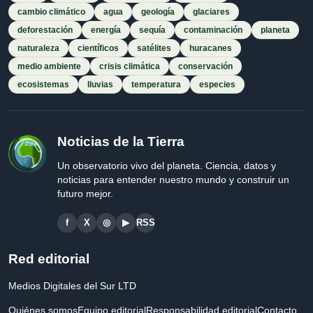
cambio climático
agua
geología
glaciares
deforestación
energía
sequía
contaminación
planeta
naturaleza
científicos
satélites
huracanes
medio ambiente
crisis climática
conservación
ecosistemas
lluvias
temperatura
especies
Noticias de la Tierra
Un observatorio vivo del planeta. Ciencia, datos y
noticias para entender nuestro mundo y construir un
futuro mejor.
f
X
◎
▶
RSS
Red editorial
Medios Digitales del Sur LTD
Quiénes somos
Equipo editorial
Responsabilidad editorial
Contacto