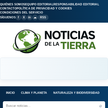
QUIÉNES SOMOS
EQUIPO EDITORIAL
RESPONSABILIDAD EDITORIAL
CONTACTO
POLÍTICA DE PRIVACIDAD Y COOKIES
CONDICIONES DEL SERVICIO
SÍGUENOS
f
X
in
☁
RSS
INICIO
CLIMA Y PLANETA
NATURALEZA Y BIODIVERSIDAD
C
⌕