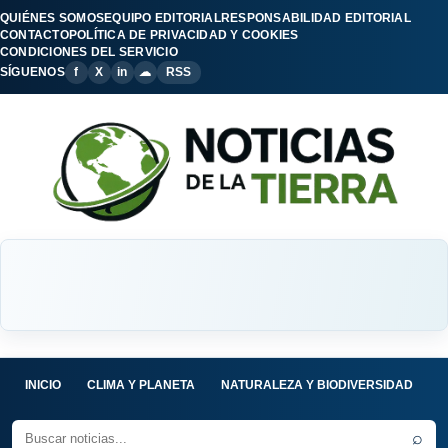
QUIÉNES SOMOS
EQUIPO EDITORIAL
RESPONSABILIDAD EDITORIAL
CONTACTO
POLÍTICA DE PRIVACIDAD Y COOKIES
CONDICIONES DEL SERVICIO
SÍGUENOS
f
X
in
☁
RSS
INICIO
CLIMA Y PLANETA
NATURALEZA Y BIODIVERSIDAD
C
⌕