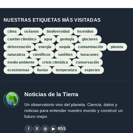
NUESTRAS ETIQUETAS MÁS VISITADAS
clima
océanos
biodiversidad
incendios
cambio climático
agua
geología
glaciares
deforestación
energía
sequía
contaminación
planeta
naturaleza
científicos
satélites
huracanes
medio ambiente
crisis climática
conservación
ecosistemas
lluvias
temperatura
especies
Noticias de la Tierra
Un observatorio vivo del planeta. Ciencia, datos y
noticias para entender nuestro mundo y construir un
futuro mejor.
f
X
◎
▶
RSS