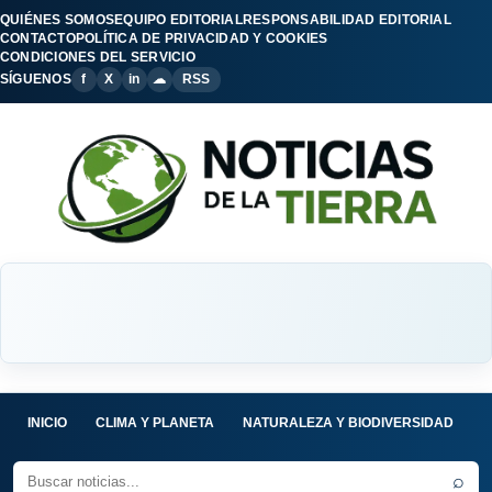
QUIÉNES SOMOS
EQUIPO EDITORIAL
RESPONSABILIDAD EDITORIAL
CONTACTO
POLÍTICA DE PRIVACIDAD Y COOKIES
CONDICIONES DEL SERVICIO
SÍGUENOS
f
X
in
☁
RSS
INICIO
CLIMA Y PLANETA
NATURALEZA Y BIODIVERSIDAD
C
⌕