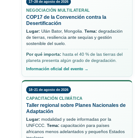
17–28 de agosto de 2026
NEGOCIACIÓN MULTILATERAL
COP17 de la Convención contra la
Desertificación
Lugar:
Ulán Bator, Mongolia.
Tema:
degradación
de tierras, resiliencia ante sequías y gestión
sostenible del suelo.
Por qué importa:
hasta el 40 % de las tierras del
planeta presenta algún grado de degradación.
Información oficial del evento →
18–21 de agosto de 2026
CAPACITACIÓN CLIMÁTICA
Taller regional sobre Planes Nacionales de
Adaptación
Lugar:
modalidad y sede informadas por la
UNFCCC.
Tema:
capacitación para países
africanos menos adelantados y pequeños Estados
insulares.