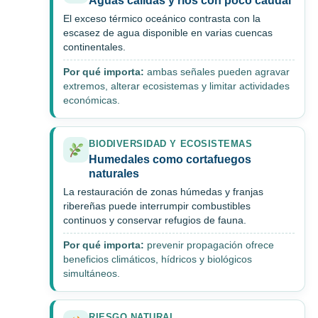
Aguas cálidas y ríos con poco caudal
El exceso térmico oceánico contrasta con la
escasez de agua disponible en varias cuencas
continentales.
Por qué importa:
ambas señales pueden agravar
extremos, alterar ecosistemas y limitar actividades
económicas.
BIODIVERSIDAD Y ECOSISTEMAS
Humedales como cortafuegos
naturales
La restauración de zonas húmedas y franjas
ribereñas puede interrumpir combustibles
continuos y conservar refugios de fauna.
Por qué importa:
prevenir propagación ofrece
beneficios climáticos, hídricos y biológicos
simultáneos.
RIESGO NATURAL