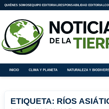
QUIÉNES SOMOS
EQUIPO EDITORIAL
RESPONSABILIDAD EDITORIAL
CO
INICIO
CLIMA Y PLANETA
NATURALEZA Y BIODIVER
ETIQUETA:
RÍOS ASIÁT