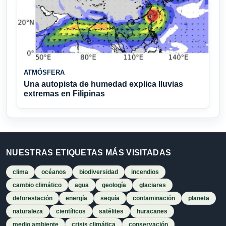
ATMÓSFERA
Una autopista de humedad explica lluvias
extremas en Filipinas
NUESTRAS ETIQUETAS MÁS VISITADAS
clima
océanos
biodiversidad
incendios
cambio climático
agua
geología
glaciares
deforestación
energía
sequía
contaminación
planeta
naturaleza
científicos
satélites
huracanes
medio ambiente
crisis climática
conservación