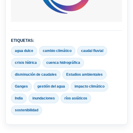
ETIQUETAS:
agua dulce
cambio climático
caudal fluvial
crisis hídrica
cuenca hidrográfica
disminución de caudales
Estudios ambientales
Ganges
gestión del agua
impacto climático
India
inundaciones
ríos asiáticos
sostenibilidad