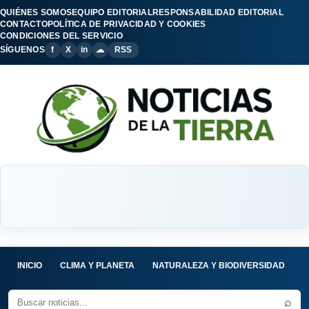
QUIÉNES SOMOS
EQUIPO EDITORIAL
RESPONSABILIDAD EDITORIAL
CONTACTO
POLÍTICA DE PRIVACIDAD Y COOKIES
CONDICIONES DEL SERVICIO
SÍGUENOS
f
X
in
☁
RSS
INICIO
CLIMA Y PLANETA
NATURALEZA Y BIODIVERSIDAD
C
⌕