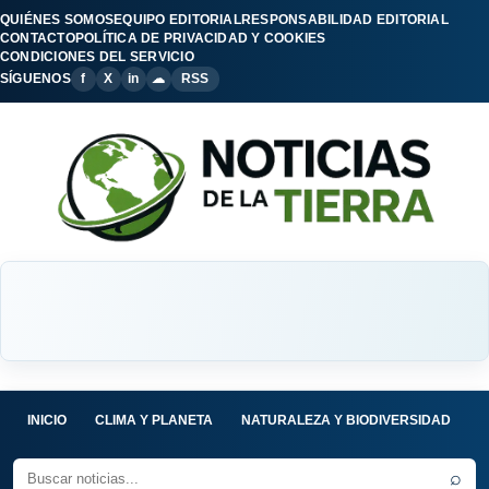
QUIÉNES SOMOS
EQUIPO EDITORIAL
RESPONSABILIDAD EDITORIAL
CONTACTO
POLÍTICA DE PRIVACIDAD Y COOKIES
CONDICIONES DEL SERVICIO
SÍGUENOS
f
X
in
☁
RSS
INICIO
CLIMA Y PLANETA
NATURALEZA Y BIODIVERSIDAD
C
⌕