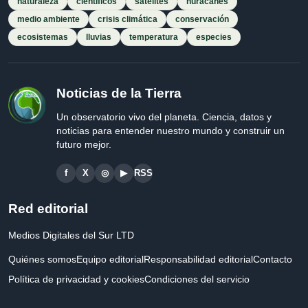
naturaleza
científicos
satélites
huracanes
medio ambiente
crisis climática
conservación
ecosistemas
lluvias
temperatura
especies
Noticias de la Tierra
Un observatorio vivo del planeta. Ciencia, datos y
noticias para entender nuestro mundo y construir un
futuro mejor.
f
X
◎
▶
RSS
Red editorial
Medios Digitales del Sur LTD
Quiénes somos
Equipo editorial
Responsabilidad editorial
Contacto
Política de privacidad y cookies
Condiciones del servicio