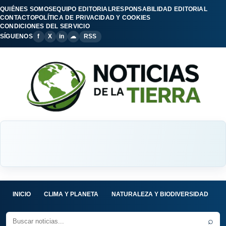
QUIÉNES SOMOS
EQUIPO EDITORIAL
RESPONSABILIDAD EDITORIAL
CONTACTO
POLÍTICA DE PRIVACIDAD Y COOKIES
CONDICIONES DEL SERVICIO
SÍGUENOS
f
X
in
☁
RSS
INICIO
CLIMA Y PLANETA
NATURALEZA Y BIODIVERSIDAD
C
⌕