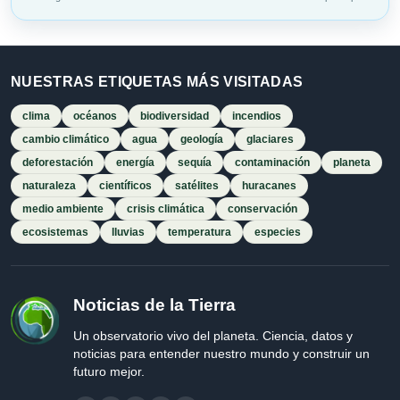
NUESTRAS ETIQUETAS MÁS VISITADAS
clima
océanos
biodiversidad
incendios
cambio climático
agua
geología
glaciares
deforestación
energía
sequía
contaminación
planeta
naturaleza
científicos
satélites
huracanes
medio ambiente
crisis climática
conservación
ecosistemas
lluvias
temperatura
especies
Noticias de la Tierra
Un observatorio vivo del planeta. Ciencia, datos y
noticias para entender nuestro mundo y construir un
futuro mejor.