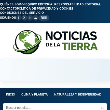
QUIÉNES SOMOS
EQUIPO EDITORIAL
RESPONSABILIDAD EDITORIAL
CONTACTO
POLÍTICA DE PRIVACIDAD Y COOKIES
CONDICIONES DEL SERVICIO
SÍGUENOS
f
X
in
☁
RSS
INICIO
CLIMA Y PLANETA
NATURALEZA Y BIODIVERSIDAD
C
⌕