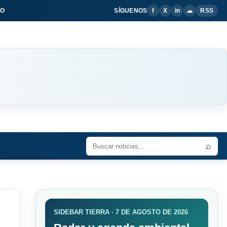
IO
SÍGUENOS
f
X
in
☁
RSS
⌕
SIDEBAR TIERRA · 7 DE AGOSTO DE 2026