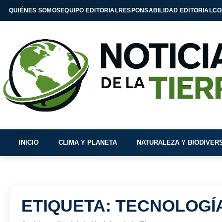
QUIÉNES SOMOS
EQUIPO EDITORIAL
RESPONSABILIDAD EDITORIAL
CO
INICIO
CLIMA Y PLANETA
NATURALEZA Y BIODIVER
ETIQUETA:
TECNOLOGÍA