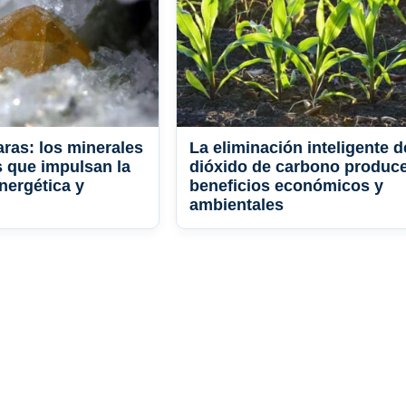
La eliminación inteligente d
aras: los minerales
dióxido de carbono produc
s que impulsan la
beneficios económicos y
nergética y
ambientales