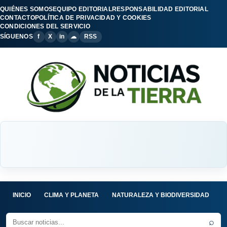
QUIÉNES SOMOS
EQUIPO EDITORIAL
RESPONSABILIDAD EDITORIAL
CONTACTO
POLÍTICA DE PRIVACIDAD Y COOKIES
CONDICIONES DEL SERVICIO
SÍGUENOS
f
X
in
☁
RSS
INICIO
CLIMA Y PLANETA
NATURALEZA Y BIODIVERSIDAD
C
⌕