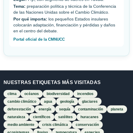
Tema:
preparación política y técnica de la Conferencia
de las Naciones Unidas sobre el Cambio Climático.
Por qué importa:
los pequeños Estados insulares
colocarán adaptación, financiación y pérdidas y daños
en el centro del debate.
Portal oficial de la CMNUCC
NUESTRAS ETIQUETAS MÁS VISITADAS
clima
océanos
biodiversidad
incendios
cambio climático
agua
geología
glaciares
deforestación
energía
sequía
contaminación
planeta
naturaleza
científicos
satélites
huracanes
medio ambiente
crisis climática
conservación
ecosistemas
lluvias
temperatura
especies