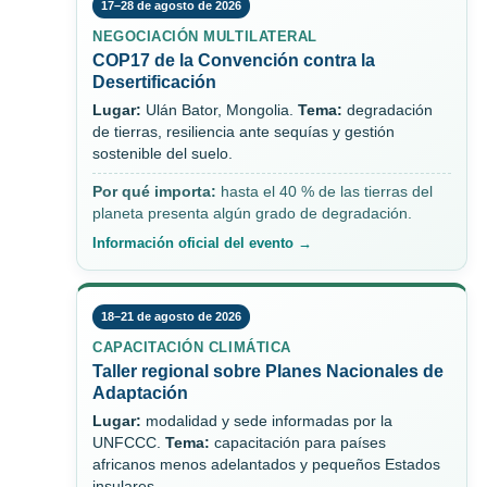
17–28 de agosto de 2026
NEGOCIACIÓN MULTILATERAL
COP17 de la Convención contra la
Desertificación
Lugar:
Ulán Bator, Mongolia.
Tema:
degradación
de tierras, resiliencia ante sequías y gestión
sostenible del suelo.
Por qué importa:
hasta el 40 % de las tierras del
planeta presenta algún grado de degradación.
Información oficial del evento →
18–21 de agosto de 2026
CAPACITACIÓN CLIMÁTICA
Taller regional sobre Planes Nacionales de
Adaptación
Lugar:
modalidad y sede informadas por la
UNFCCC.
Tema:
capacitación para países
africanos menos adelantados y pequeños Estados
insulares.