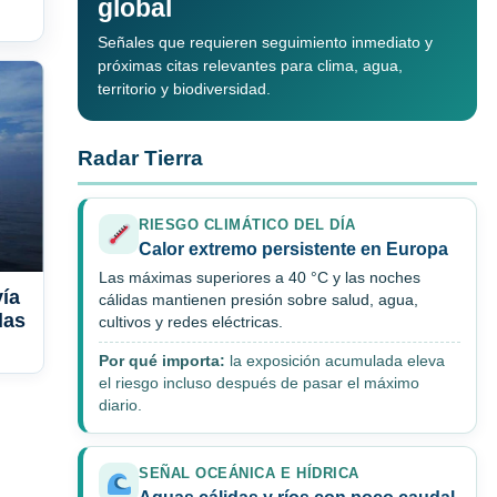
global
Señales que requieren seguimiento inmediato y
próximas citas relevantes para clima, agua,
territorio y biodiversidad.
Radar Tierra
RIESGO CLIMÁTICO DEL DÍA
Calor extremo persistente en Europa
Las máximas superiores a 40 °C y las noches
vía
cálidas mantienen presión sobre salud, agua,
das
cultivos y redes eléctricas.
Por qué importa:
la exposición acumulada eleva
el riesgo incluso después de pasar el máximo
diario.
SEÑAL OCEÁNICA E HÍDRICA