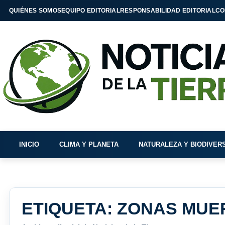
QUIÉNES SOMOS
EQUIPO EDITORIAL
RESPONSABILIDAD EDITORIAL
CO
INICIO
CLIMA Y PLANETA
NATURALEZA Y BIODIVER
ETIQUETA:
ZONAS MUE