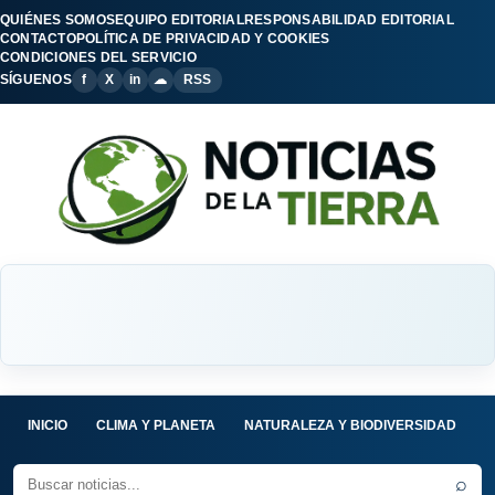
QUIÉNES SOMOS
EQUIPO EDITORIAL
RESPONSABILIDAD EDITORIAL
CONTACTO
POLÍTICA DE PRIVACIDAD Y COOKIES
CONDICIONES DEL SERVICIO
SÍGUENOS
f
X
in
☁
RSS
INICIO
CLIMA Y PLANETA
NATURALEZA Y BIODIVERSIDAD
C
⌕