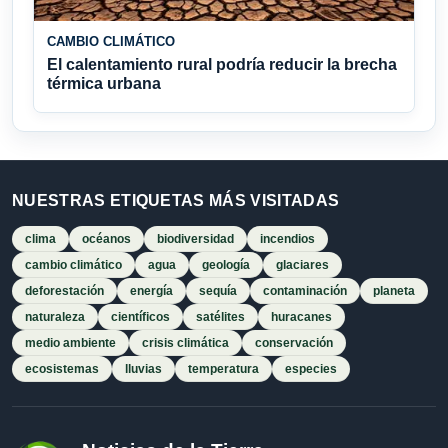
CAMBIO CLIMÁTICO
El calentamiento rural podría reducir la brecha
térmica urbana
NUESTRAS ETIQUETAS MÁS VISITADAS
clima
océanos
biodiversidad
incendios
cambio climático
agua
geología
glaciares
deforestación
energía
sequía
contaminación
planeta
naturaleza
científicos
satélites
huracanes
medio ambiente
crisis climática
conservación
ecosistemas
lluvias
temperatura
especies