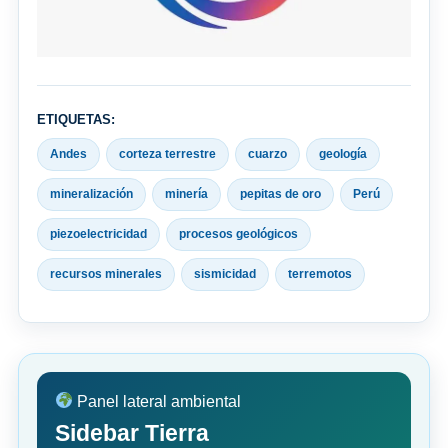
ETIQUETAS:
Andes
corteza terrestre
cuarzo
geología
mineralización
minería
pepitas de oro
Perú
piezoelectricidad
procesos geológicos
recursos minerales
sismicidad
terremotos
Panel lateral ambiental
Sidebar Tierra