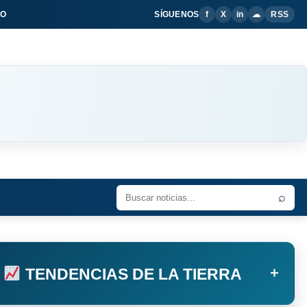
IO
SÍGUENOS
f
X
in
☁
RSS
⌕
+
TENDENCIAS DE LA TIERRA