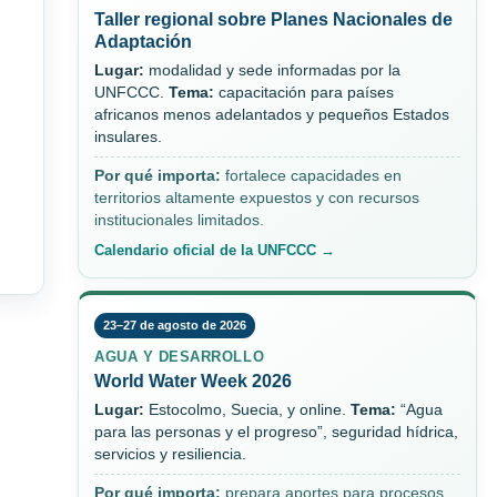
Taller regional sobre Planes Nacionales de
Adaptación
Lugar:
modalidad y sede informadas por la
UNFCCC.
Tema:
capacitación para países
africanos menos adelantados y pequeños Estados
insulares.
Por qué importa:
fortalece capacidades en
territorios altamente expuestos y con recursos
institucionales limitados.
Calendario oficial de la UNFCCC →
23–27 de agosto de 2026
AGUA Y DESARROLLO
World Water Week 2026
Lugar:
Estocolmo, Suecia, y online.
Tema:
“Agua
para las personas y el progreso”, seguridad hídrica,
servicios y resiliencia.
Por qué importa:
prepara aportes para procesos