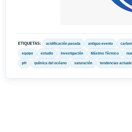
ETIQUETAS:
acidificación pasada
antiguo evento
carbon
equipo
estudio
investigación
Máximo Térmico
nu
pH
química del océano
saturación
tendencias actuale