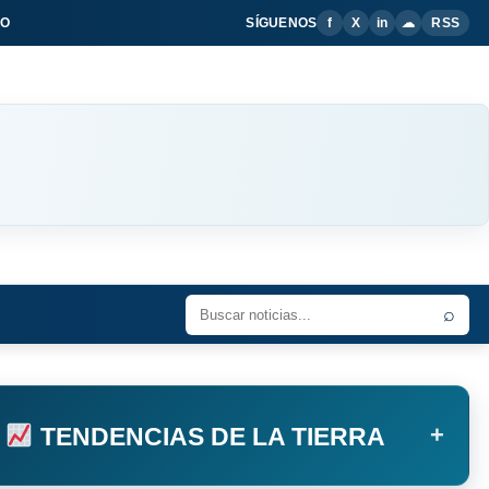
IO
SÍGUENOS
f
X
in
☁
RSS
⌕
+
TENDENCIAS DE LA TIERRA