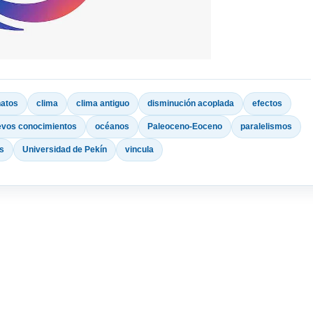
atos
clima
clima antiguo
disminución acoplada
efectos
evos conocimientos
océanos
Paleoceno-Eoceno
paralelismos
s
Universidad de Pekín
vincula