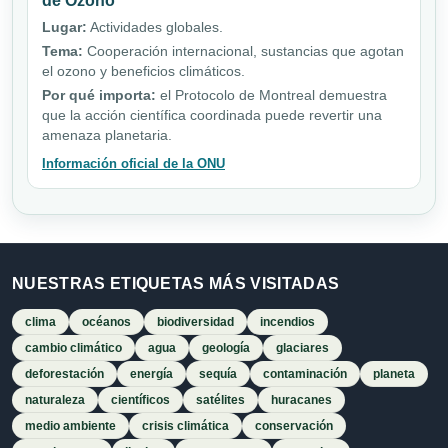
de Ozono
Lugar:
Actividades globales.
Tema:
Cooperación internacional, sustancias que agotan
el ozono y beneficios climáticos.
Por qué importa:
el Protocolo de Montreal demuestra
que la acción científica coordinada puede revertir una
amenaza planetaria.
Información oficial de la ONU
NUESTRAS ETIQUETAS MÁS VISITADAS
clima
océanos
biodiversidad
incendios
cambio climático
agua
geología
glaciares
deforestación
energía
sequía
contaminación
planeta
naturaleza
científicos
satélites
huracanes
medio ambiente
crisis climática
conservación