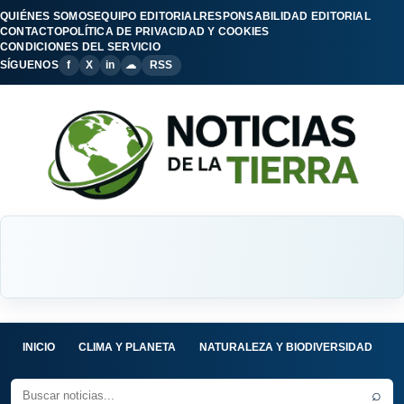
QUIÉNES SOMOS
EQUIPO EDITORIAL
RESPONSABILIDAD EDITORIAL
CONTACTO
POLÍTICA DE PRIVACIDAD Y COOKIES
CONDICIONES DEL SERVICIO
SÍGUENOS
f
X
in
☁
RSS
INICIO
CLIMA Y PLANETA
NATURALEZA Y BIODIVERSIDAD
C
⌕