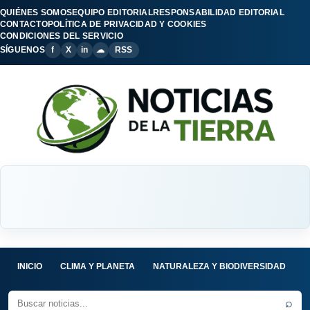
QUIÉNES SOMOS
EQUIPO EDITORIAL
RESPONSABILIDAD EDITORIAL
CONTACTO
POLÍTICA DE PRIVACIDAD Y COOKIES
CONDICIONES DEL SERVICIO
SÍGUENOS
f
X
in
☁
RSS
INICIO
CLIMA Y PLANETA
NATURALEZA Y BIODIVERSIDAD
C
⌕