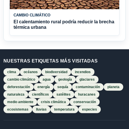
CAMBIO CLIMÁTICO
El calentamiento rural podría reducir la brecha
térmica urbana
NUESTRAS ETIQUETAS MÁS VISITADAS
clima
océanos
biodiversidad
incendios
cambio climático
agua
geología
glaciares
deforestación
energía
sequía
contaminación
planeta
naturaleza
científicos
satélites
huracanes
medio ambiente
crisis climática
conservación
ecosistemas
lluvias
temperatura
especies