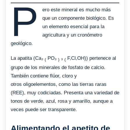
P
ero este mineral es mucho más
que un componente biológico. Es
un elemento esencial para la
agricultura y un cronómetro
geológico.
La apatita (Ca₃
PO₃
₃
F,Cl,OH)) pertenece al
(
)
(
grupo de los minerales de fosfato de calcio.
También contiene flúor, cloro y
otros oligoelementos, como las tierras raras
(REE), muy codiciadas. Presenta una variedad de
tonos de verde, azul, rosa y amarillo, aunque a
veces puede ser transparente.
Alimentando el apetito de