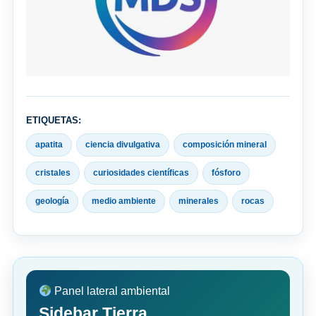
ETIQUETAS:
apatita
ciencia divulgativa
composición mineral
cristales
curiosidades científicas
fósforo
geología
medio ambiente
minerales
rocas
Panel lateral ambiental
Sidebar Tierra