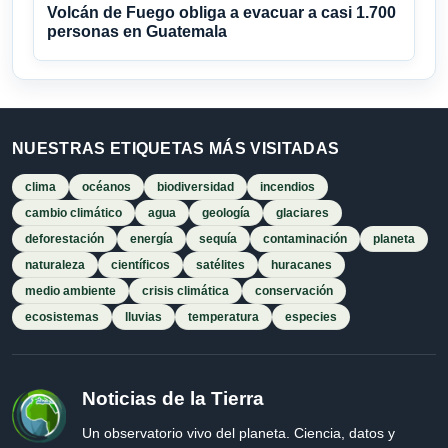
Volcán de Fuego obliga a evacuar a casi 1.700
personas en Guatemala
NUESTRAS ETIQUETAS MÁS VISITADAS
clima
océanos
biodiversidad
incendios
cambio climático
agua
geología
glaciares
deforestación
energía
sequía
contaminación
planeta
naturaleza
científicos
satélites
huracanes
medio ambiente
crisis climática
conservación
ecosistemas
lluvias
temperatura
especies
Noticias de la Tierra
Un observatorio vivo del planeta. Ciencia, datos y