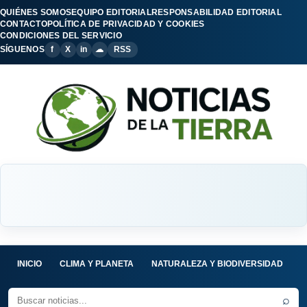
QUIÉNES SOMOS
EQUIPO EDITORIAL
RESPONSABILIDAD EDITORIAL
CONTACTO
POLÍTICA DE PRIVACIDAD Y COOKIES
CONDICIONES DEL SERVICIO
SÍGUENOS
f
X
in
☁
RSS
INICIO
CLIMA Y PLANETA
NATURALEZA Y BIODIVERSIDAD
C
⌕