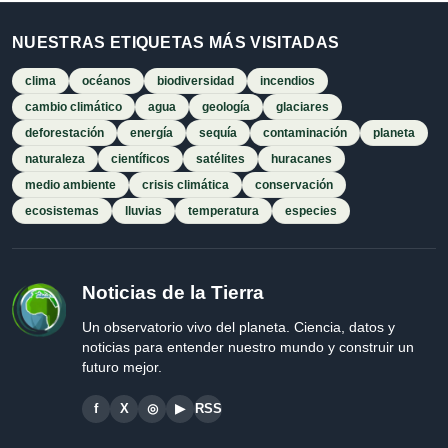
NUESTRAS ETIQUETAS MÁS VISITADAS
clima
océanos
biodiversidad
incendios
cambio climático
agua
geología
glaciares
deforestación
energía
sequía
contaminación
planeta
naturaleza
científicos
satélites
huracanes
medio ambiente
crisis climática
conservación
ecosistemas
lluvias
temperatura
especies
Noticias de la Tierra
Un observatorio vivo del planeta. Ciencia, datos y
noticias para entender nuestro mundo y construir un
futuro mejor.
f
X
◎
▶
RSS