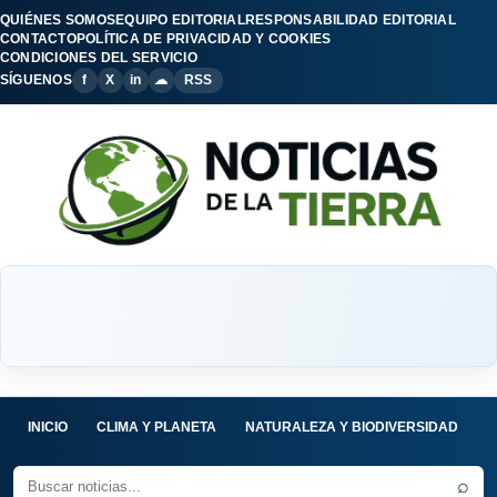
QUIÉNES SOMOS
EQUIPO EDITORIAL
RESPONSABILIDAD EDITORIAL
CONTACTO
POLÍTICA DE PRIVACIDAD Y COOKIES
CONDICIONES DEL SERVICIO
SÍGUENOS
f
X
in
☁
RSS
INICIO
CLIMA Y PLANETA
NATURALEZA Y BIODIVERSIDAD
C
⌕